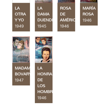
LA
LA
ROSA
MARÍA
OTRA
DAMA
DE
ROSA
Y YO
DUENDE
AMÉRICA
1946
1949
1945
1946
MADAME
LA
BOVARY
HONRA
DE
1947
LOS
HOMBRES
1946