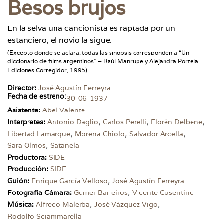
Besos brujos
En la selva una cancionista es raptada por un
estanciero, el novio la sigue.
(Excepto donde se aclara, todas las sinopsis corresponden a “Un
diccionario de films argentinos” – Raúl Manrupe y Alejandra Portela.
Ediciones Corregidor, 1995)
Director:
José Agustín Ferreyra
Fecha de estreno:
30-06-1937
Asistente:
Abel Valente
,
,
,
Interpretes:
Antonio Daglio
Carlos Perelli
Florén Delbene
,
,
,
Libertad Lamarque
Morena Chiolo
Salvador Arcella
,
Sara Olmos
Satanela
Productora:
SIDE
Producción:
SIDE
,
Guión:
Enrique García Velloso
José Agustín Ferreyra
,
Fotografía Cámara:
Gumer Barreiros
Vicente Cosentino
,
,
Música:
Alfredo Malerba
José Vázquez Vigo
Rodolfo Sciammarella