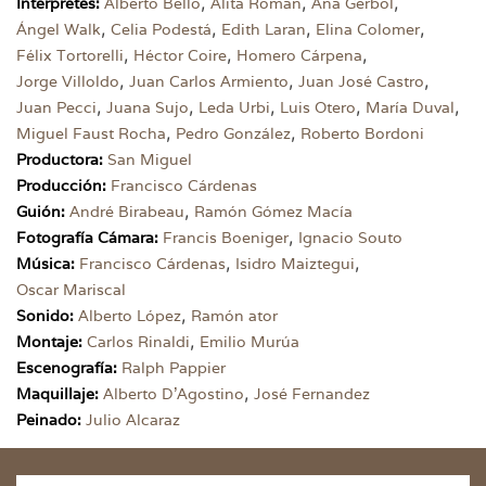
,
,
,
Interpretes:
Alberto Bello
Alita Román
Ana Gerbol
,
,
,
,
Ángel Walk
Celia Podestá
Edith Laran
Elina Colomer
,
,
,
Félix Tortorelli
Héctor Coire
Homero Cárpena
,
,
,
Jorge Villoldo
Juan Carlos Armiento
Juan José Castro
,
,
,
,
,
Juan Pecci
Juana Sujo
Leda Urbi
Luis Otero
María Duval
,
,
Miguel Faust Rocha
Pedro González
Roberto Bordoni
Productora:
San Miguel
Producción:
Francisco Cárdenas
,
Guión:
André Birabeau
Ramón Gómez Macía
,
Fotografía Cámara:
Francis Boeniger
Ignacio Souto
,
,
Música:
Francisco Cárdenas
Isidro Maiztegui
Oscar Mariscal
,
Sonido:
Alberto López
Ramón ator
,
Montaje:
Carlos Rinaldi
Emilio Murúa
Escenografía:
Ralph Pappier
,
Maquillaje:
Alberto D'Agostino
José Fernandez
Peinado:
Julio Alcaraz