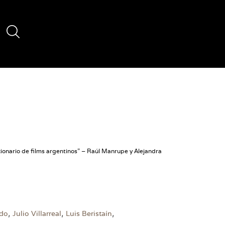
cionario de films argentinos” – Raúl Manrupe y Alejandra
,
,
,
ndo
Julio Villarreal
Luis Beristaín