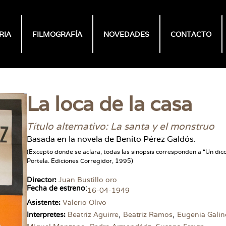
RIA
FILMOGRAFÍA
NOVEDADES
CONTACTO
La loca de la casa
Título alternativo: La santa y el monstruo
Basada en la novela de Benito Pérez Galdós.
(Excepto donde se aclara, todas las sinopsis corresponden a “Un dic
Portela. Ediciones Corregidor, 1995)
Director:
Juan Bustillo oro
Fecha de estreno:
16-04-1949
Asistente:
Valerio Olivo
,
,
Interpretes:
Beatriz Aguirre
Beatriz Ramos
Eugenia Gali
,
,