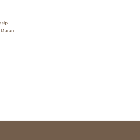
asip
 Durán