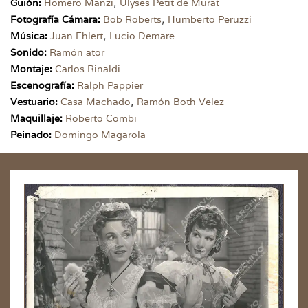
,
Guión:
Homero Manzi
Ulyses Petit de Murat
,
Fotografía Cámara:
Bob Roberts
Humberto Peruzzi
,
Música:
Juan Ehlert
Lucio Demare
Sonido:
Ramón ator
Montaje:
Carlos Rinaldi
Escenografía:
Ralph Pappier
,
Vestuario:
Casa Machado
Ramón Both Velez
Maquillaje:
Roberto Combi
Peinado:
Domingo Magarola