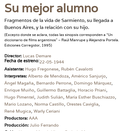
Su mejor alumno
Fragmentos de la vida de Sarmiento, su llegada a
Buenos Aires, y la relación con su hijo.
(Excepto donde se aclara, todas las sinopsis corresponden a “Un
diccionario de films argentinos” – Raúl Manrupe y Alejandra Portela.
Ediciones Corregidor, 1995)
Director:
Lucas Demare
Fecha de estreno:
22-05-1944
,
Asistente:
Hugo Fregonese
Rubén Cavalotti
,
,
Interpretes:
Alberto de Mendoza
Américo Sanjurjo
,
,
,
Ángel Magaña
Bernardo Perrone
Domingo Márquez
,
,
,
Enrique Muiño
Guillermo Battaglia
Horacio Priani
,
,
,
Hugo Pimentel
Judith Sulián
María Esther Buschiazzo
,
,
,
Mario Lozano
Norma Castillo
Orestes Caviglia
,
René Mugica
Warly Ceriani
Productora:
AAA
Producción:
Julio Ferrando