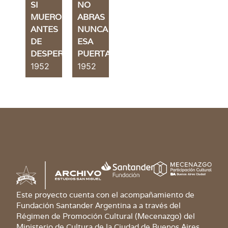
SI
NO
MUERO
ABRAS
ANTES
NUNCA
DE
ESA
DESPERTAR
PUERTA
1952
1952
Este proyecto cuenta con el acompañamiento de
Fundación Santander Argentina a a través del
Régimen de Promoción Cultural (Mecenazgo) del
Ministerio de Cultura de la Ciudad de Buenos Aires.