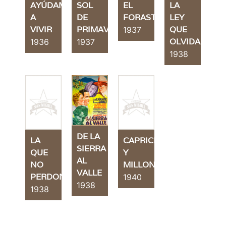
AYÚDAME
SOL
EL
LA
A
DE
FORASTERO
LEY
VIVIR
PRIMAVERA
QUE
1937
OLVIDARON
1936
1937
1938
DE LA
LA
CAPRICHOSA
SIERRA
QUE
Y
AL
NO
MILLONARIA
VALLE
PERDONÓ
1940
1938
1938