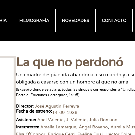
RIA
FILMOGRAFÍA
NOVEDADES
CONTACTO
La que no perdonó
Una madre despiadada abandona a su marido y a su h
obligada a casarse con un hombre al que no ama.
(Excepto donde se aclara, todas las sinopsis corresponden a “Un dic
Portela. Ediciones Corregidor, 1995)
Director:
José Agustín Ferreyra
Fecha de estreno:
14-09-1938
,
,
Asistente:
Abel Valente
J. Valente
Julia Romano
,
,
Interpretes:
Amelia Lamarque
Ángel Boyano
Aurelia Mu
,
,
,
,
Elsa O’Connor
Enrique Cerri
Evelina Dusi
Héctor Coire