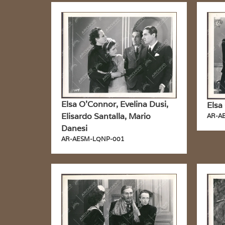
Elsa O’Connor, Evelina Dusi,
Elsa
Elisardo Santalla, Mario
AR-A
Danesi
AR-AESM-LQNP-001