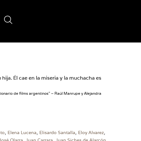
ija. Él cae en la miseria y la muchacha es
cionario de films argentinos” – Raúl Manrupe y Alejandra
,
,
,
,
sto
Elena Lucena
Elisardo Santalla
Eloy Alvarez
,
,
,
José Olarra
Juan Carrara
Juan Siches de Alarcón