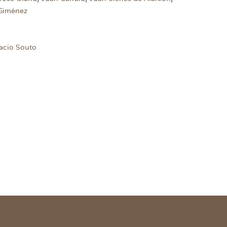
Giménez
acio Souto